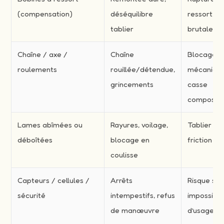
(compensation)
déséquilibre
ressort, c
tablier
brutale
Chaîne / axe /
Chaîne
Blocage
roulements
rouillée/détendue,
mécanique
grincements
casse
composan
Lames abîmées ou
Rayures, voilage,
Tablier fa
déboîtées
blocage en
friction
coulisse
Capteurs / cellules /
Arrêts
Risque séc
sécurité
intempestifs, refus
impossibili
de manœuvre
d’usage