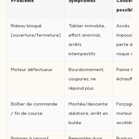
Problème
Symptômes
Conséqu
possibles
Rideau bloqué
Tablier immobile,
Accès
(ouverture/fermeture)
effort anormal,
impossible
arrêts
perte d’act
intempestifs
risque de 
Moteur défectueux
Bourdonnement,
Panne tota
coupures, ne
échauffem
répond plus
Boîtier de commande
Montée/descente
Forçage
/ fin de course
aléatoire, arrêt en
moteur, u
butée
accélérée
Bobines à ressort
Remontée dure,
Rupture