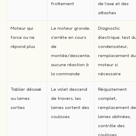
frottement
de l’axe et des
attaches
Moteur qui
Le moteur gronde,
Diagnostic
force ou ne
s’arrête en cours
électrique, test d
répond plus
de
condensateur,
montée/descente,
remplacement du
aucune réaction à
moteur si
la commande
nécessaire
Tablier désaxé
Le volet descend
Réajustement
ou lames
de travers, les
complet,
sorties
lames sortent des
remplacement d
coulisses
lames abîmées,
contrôle des
coulisses