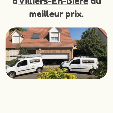
à
Villiers-En-Biere
au
meilleur prix.