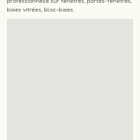
professionnelle sur fenêtres, portes-fenêtres,
baies vitrées, bloc-baies.