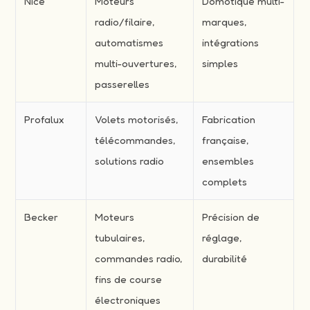
Nice
Moteurs
Domotique multi-
radio/filaire,
marques,
automatismes
intégrations
multi-ouvertures,
simples
passerelles
Profalux
Volets motorisés,
Fabrication
télécommandes,
française,
solutions radio
ensembles
complets
Becker
Moteurs
Précision de
tubulaires,
réglage,
commandes radio,
durabilité
fins de course
électroniques