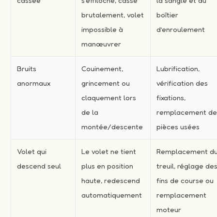
cassée
s’effiloche, casse
la sangle et du
brutalement, volet
boîtier
impossible à
d’enroulement
manœuvrer
Bruits
Couinement,
Lubrification,
anormaux
grincement ou
vérification des
claquement lors
fixations,
de la
remplacement d
montée/descente
pièces usées
Volet qui
Le volet ne tient
Remplacement d
descend seul
plus en position
treuil, réglage de
haute, redescend
fins de course ou
automatiquement
remplacement
moteur