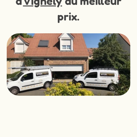
à
Vignely
au meilleur
prix.