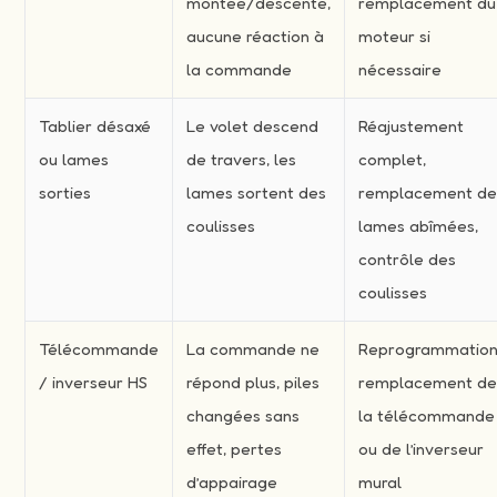
montée/descente,
remplacement du
aucune réaction à
moteur si
la commande
nécessaire
Tablier désaxé
Le volet descend
Réajustement
ou lames
de travers, les
complet,
sorties
lames sortent des
remplacement d
coulisses
lames abîmées,
contrôle des
coulisses
Télécommande
La commande ne
Reprogrammation
/ inverseur HS
répond plus, piles
remplacement d
changées sans
la télécommande
effet, pertes
ou de l’inverseur
d’appairage
mural