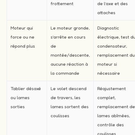
frottement
de l’axe et des
attaches
Moteur qui
Le moteur gronde,
Diagnostic
force ou ne
s’arrête en cours
électrique, test d
répond plus
de
condensateur,
montée/descente,
remplacement du
aucune réaction à
moteur si
la commande
nécessaire
Tablier désaxé
Le volet descend
Réajustement
ou lames
de travers, les
complet,
sorties
lames sortent des
remplacement d
coulisses
lames abîmées,
contrôle des
coulisses