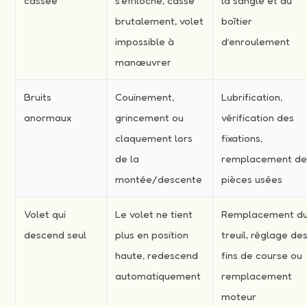
cassée
s’effiloche, casse
la sangle et du
brutalement, volet
boîtier
impossible à
d’enroulement
manœuvrer
Bruits
Couinement,
Lubrification,
anormaux
grincement ou
vérification des
claquement lors
fixations,
de la
remplacement d
montée/descente
pièces usées
Volet qui
Le volet ne tient
Remplacement d
descend seul
plus en position
treuil, réglage de
haute, redescend
fins de course ou
automatiquement
remplacement
moteur