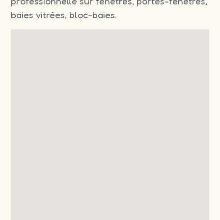
professionnelle sur fenêtres, portes-fenêtres,
baies vitrées, bloc-baies.