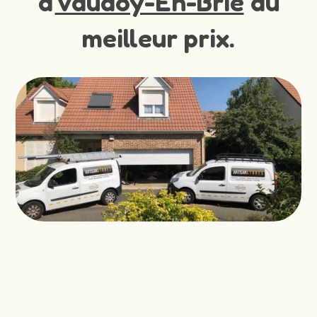
à
Vaudoy-En-Brie
au
meilleur prix.