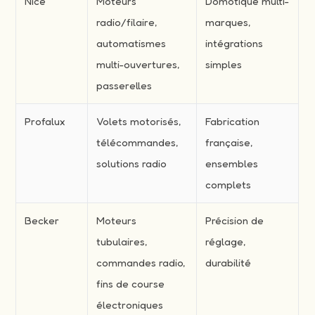
Nice
Moteurs
Domotique multi-
radio/filaire,
marques,
automatismes
intégrations
multi-ouvertures,
simples
passerelles
Profalux
Volets motorisés,
Fabrication
télécommandes,
française,
solutions radio
ensembles
complets
Becker
Moteurs
Précision de
tubulaires,
réglage,
commandes radio,
durabilité
fins de course
électroniques