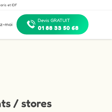
aris et IDF
Devis GRATUIT
z-moi
01 88 33 50 68
ts / stores