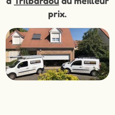
à
Trilbardou
au meilleur
prix.