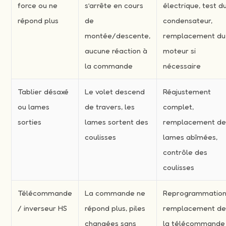
force ou ne
s’arrête en cours
électrique, test d
répond plus
de
condensateur,
montée/descente,
remplacement du
aucune réaction à
moteur si
la commande
nécessaire
Tablier désaxé
Le volet descend
Réajustement
ou lames
de travers, les
complet,
sorties
lames sortent des
remplacement d
coulisses
lames abîmées,
contrôle des
coulisses
Télécommande
La commande ne
Reprogrammation
/ inverseur HS
répond plus, piles
remplacement d
changées sans
la télécommande