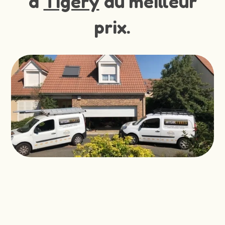
à
Tigery
au meilleur
prix.