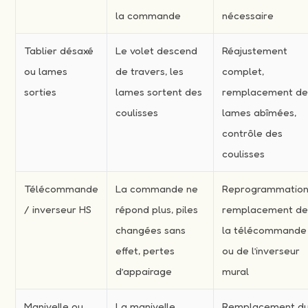
la commande
nécessaire
Tablier désaxé
Le volet descend
Réajustement
ou lames
de travers, les
complet,
sorties
lames sortent des
remplacement d
coulisses
lames abîmées,
contrôle des
coulisses
Télécommande
La commande ne
Reprogrammation
/ inverseur HS
répond plus, piles
remplacement d
changées sans
la télécommande
effet, pertes
ou de l’inverseur
d’appairage
mural
Manivelle ou
La manivelle
Remplacement d