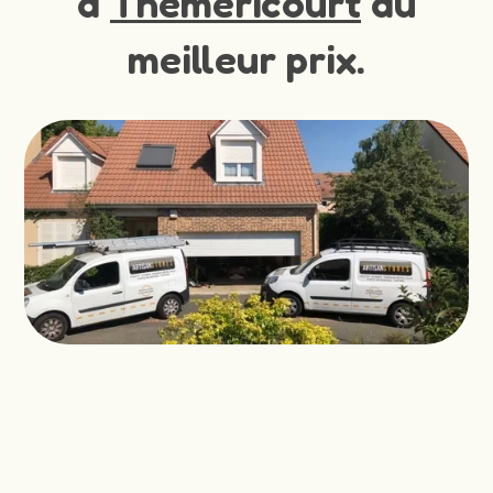
à
Themericourt
au
meilleur prix.