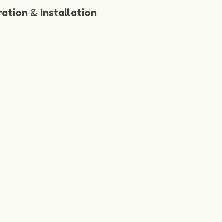
ration
&
Installation