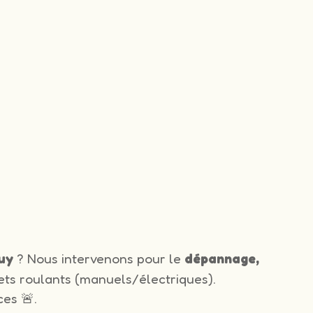
uy
? Nous intervenons pour le
dépannage,
ets roulants (manuels/électriques).
es 🚨.