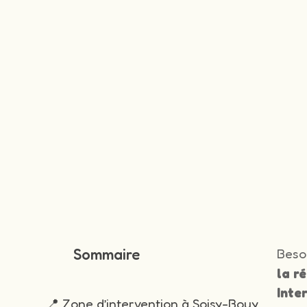
Sommaire
Beso
la r
Inte
📍 Zone d’intervention à Soisy-Bouy