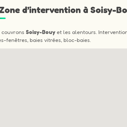
 Zone d’intervention à Soisy-B
 couvrons
Soisy-Bouy
et les alentours. Interventio
s-fenêtres, baies vitrées, bloc-baies.