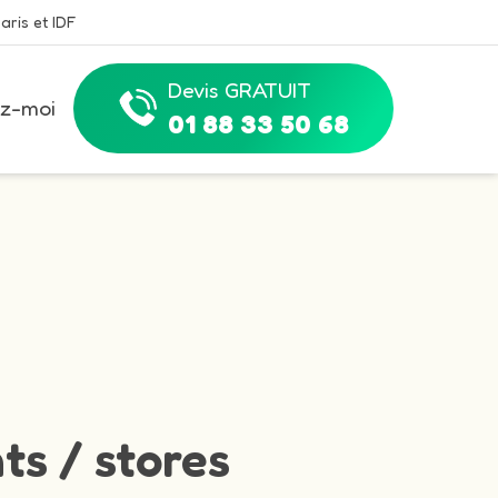
aris et IDF
Devis GRATUIT
z-moi
01 88 33 50 68
ts / stores