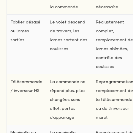
la commande
nécessaire
Tablier désaxé
Le volet descend
Réajustement
ou lames
de travers, les
complet,
sorties
lames sortent des
remplacement d
coulisses
lames abîmées,
contrôle des
coulisses
Télécommande
La commande ne
Reprogrammation
/ inverseur HS
répond plus, piles
remplacement d
changées sans
la télécommande
effet, pertes
ou de l’inverseur
d’appairage
mural
Manivelle ou
La manivelle
Remplacement d