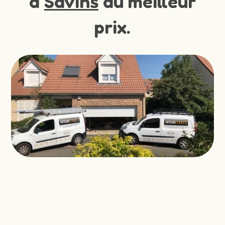
à
Savins
au meilleur
prix.