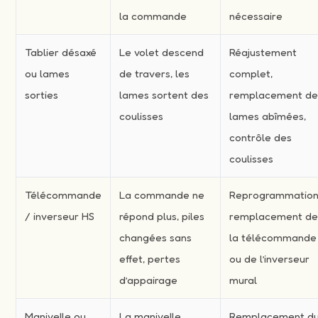
la commande
nécessaire
Tablier désaxé
Le volet descend
Réajustement
ou lames
de travers, les
complet,
sorties
lames sortent des
remplacement d
coulisses
lames abîmées,
contrôle des
coulisses
Télécommande
La commande ne
Reprogrammation
/ inverseur HS
répond plus, piles
remplacement d
changées sans
la télécommande
effet, pertes
ou de l’inverseur
d’appairage
mural
Manivelle ou
La manivelle
Remplacement d