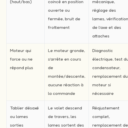
(haut/bas)
coincé en position
mécanique,
ouverte ou
réglage des
fermée, bruit de
lames, vérificatio
frottement
de l’axe et des
attaches
Moteur qui
Le moteur gronde,
Diagnostic
force ou ne
s’arrête en cours
électrique, test d
répond plus
de
condensateur,
montée/descente,
remplacement du
aucune réaction à
moteur si
la commande
nécessaire
Tablier désaxé
Le volet descend
Réajustement
ou lames
de travers, les
complet,
sorties
lames sortent des
remplacement d