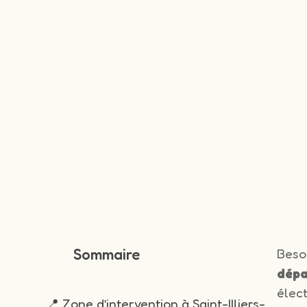
Sommaire
Beso
dépa
élec
📍 Zone d’intervention à Saint-Illiers-