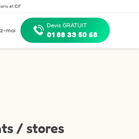
aris et IDF
Devis GRATUIT
z-moi
01 88 33 50 68
ts / stores