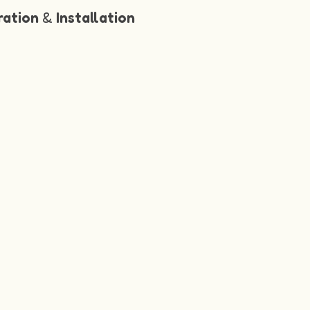
ration
&
Installation