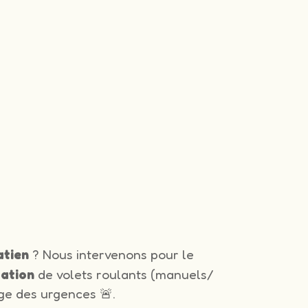
atien
? Nous intervenons pour le
lation
de volets roulants (manuels/
ge des urgences 🚨.