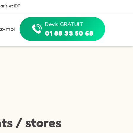
aris et IDF
Devis GRATUIT
z-moi
01 88 33 50 68
ts / stores