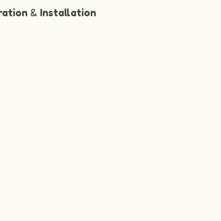
ration
&
Installation