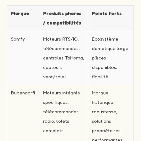
Marque
Produits phares
Points forts
/ compatibilités
Somfy
Moteurs RTS/IO,
Écosystème
télécommandes,
domotique large,
centrales TaHoma,
pièces
capteurs
disponibles,
vent/soleil
fiabilité
Bubendorff
Moteurs intégrés
Marque
spécifiques,
historique,
télécommandes
robustesse,
radio, volets
solutions
complets
propriétaires
performantes