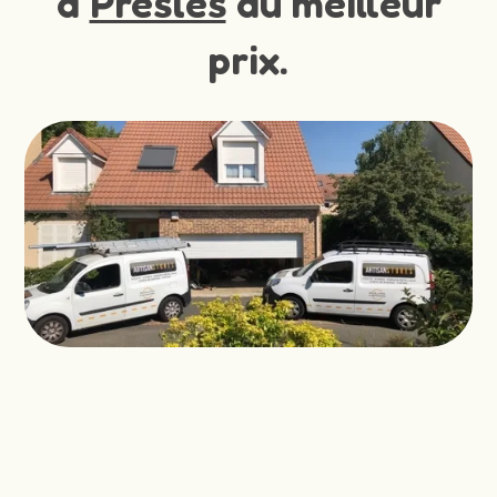
à
Presles
au meilleur
prix.