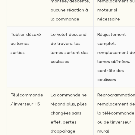
montée/descente,
remplacement du
aucune réaction à
moteur si
la commande
nécessaire
Tablier désaxé
Le volet descend
Réajustement
ou lames
de travers, les
complet,
sorties
lames sortent des
remplacement d
coulisses
lames abîmées,
contrôle des
coulisses
Télécommande
La commande ne
Reprogrammation
/ inverseur HS
répond plus, piles
remplacement d
changées sans
la télécommande
effet, pertes
ou de l’inverseur
d’appairage
mural