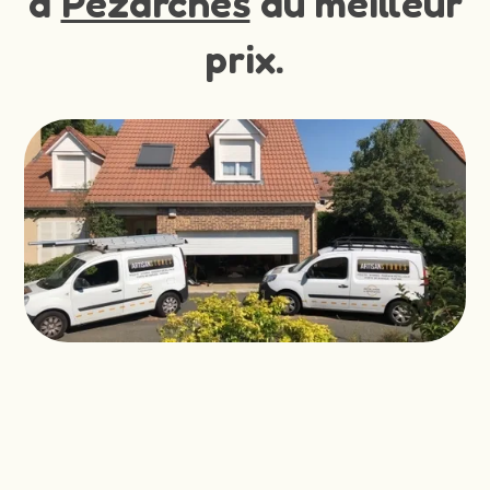
à
Pezarches
au meilleur
prix.