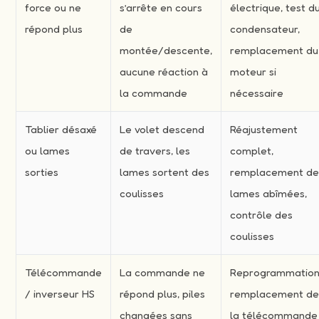
force ou ne
s’arrête en cours
électrique, test d
répond plus
de
condensateur,
montée/descente,
remplacement du
aucune réaction à
moteur si
la commande
nécessaire
Tablier désaxé
Le volet descend
Réajustement
ou lames
de travers, les
complet,
sorties
lames sortent des
remplacement d
coulisses
lames abîmées,
contrôle des
coulisses
Télécommande
La commande ne
Reprogrammation
/ inverseur HS
répond plus, piles
remplacement d
changées sans
la télécommande