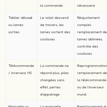
la commande
nécessaire
Tablier désaxé
Le volet descend
Réajustement
ou lames
de travers, les
complet,
sorties
lames sortent des
remplacement d
coulisses
lames abîmées,
contrôle des
coulisses
Télécommande
La commande ne
Reprogrammation
/ inverseur HS
répond plus, piles
remplacement d
changées sans
la télécommande
effet, pertes
ou de l’inverseur
d’appairage
mural
Manivelle ou
La manivelle
Remplacement d