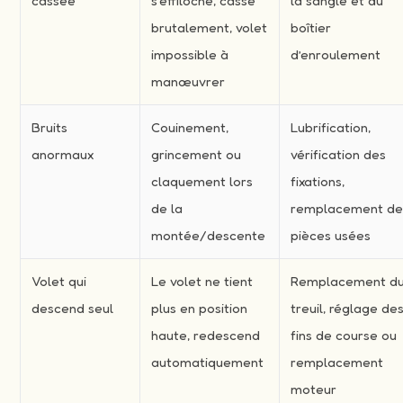
cassée
s’effiloche, casse
la sangle et du
brutalement, volet
boîtier
impossible à
d’enroulement
manœuvrer
Bruits
Couinement,
Lubrification,
anormaux
grincement ou
vérification des
claquement lors
fixations,
de la
remplacement d
montée/descente
pièces usées
Volet qui
Le volet ne tient
Remplacement d
descend seul
plus en position
treuil, réglage de
haute, redescend
fins de course ou
automatiquement
remplacement
moteur