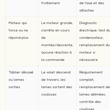
frottement
de l’axe et des
attaches
Moteur qui
Le moteur gronde,
Diagnostic
force ou ne
s’arrête en cours
électrique, test d
répond plus
de
condensateur,
montée/descente,
remplacement du
aucune réaction à
moteur si
la commande
nécessaire
Tablier désaxé
Le volet descend
Réajustement
ou lames
de travers, les
complet,
sorties
lames sortent des
remplacement d
coulisses
lames abîmées,
contrôle des
coulisses