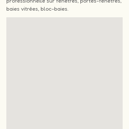
professionnelle sur fenêtres, portes-fenêtres,
baies vitrées, bloc-baies.