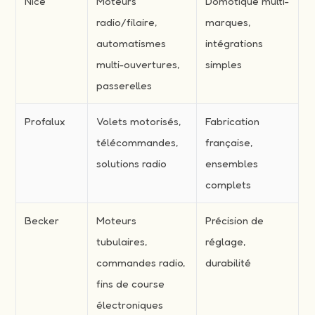
Nice
Moteurs
Domotique multi-
radio/filaire,
marques,
automatismes
intégrations
multi-ouvertures,
simples
passerelles
Profalux
Volets motorisés,
Fabrication
télécommandes,
française,
solutions radio
ensembles
complets
Becker
Moteurs
Précision de
tubulaires,
réglage,
commandes radio,
durabilité
fins de course
électroniques