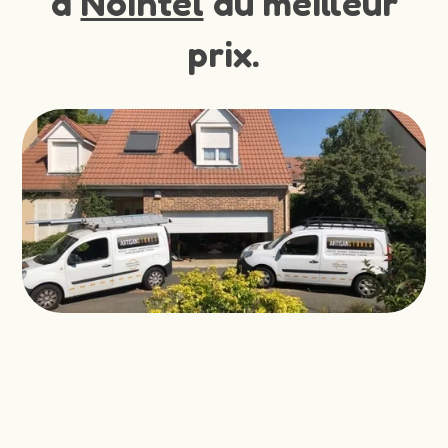
à
Nointel
au meilleur
prix.