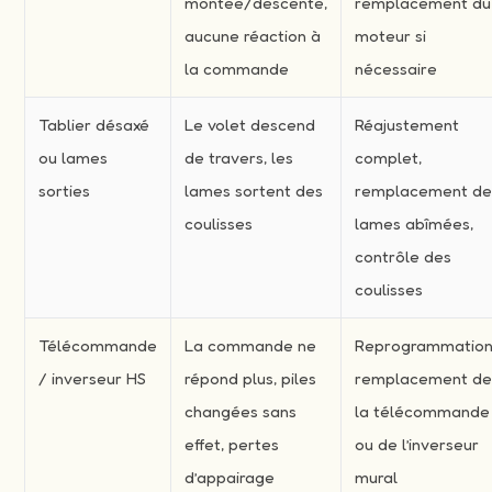
montée/descente,
remplacement du
aucune réaction à
moteur si
la commande
nécessaire
Tablier désaxé
Le volet descend
Réajustement
ou lames
de travers, les
complet,
sorties
lames sortent des
remplacement d
coulisses
lames abîmées,
contrôle des
coulisses
Télécommande
La commande ne
Reprogrammation
/ inverseur HS
répond plus, piles
remplacement d
changées sans
la télécommande
effet, pertes
ou de l’inverseur
d’appairage
mural