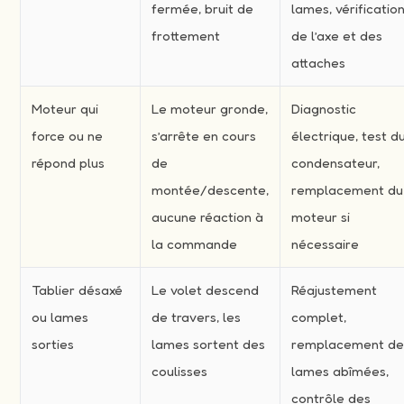
fermée, bruit de
lames, vérificatio
frottement
de l’axe et des
attaches
Moteur qui
Le moteur gronde,
Diagnostic
force ou ne
s’arrête en cours
électrique, test d
répond plus
de
condensateur,
montée/descente,
remplacement du
aucune réaction à
moteur si
la commande
nécessaire
Tablier désaxé
Le volet descend
Réajustement
ou lames
de travers, les
complet,
sorties
lames sortent des
remplacement d
coulisses
lames abîmées,
contrôle des