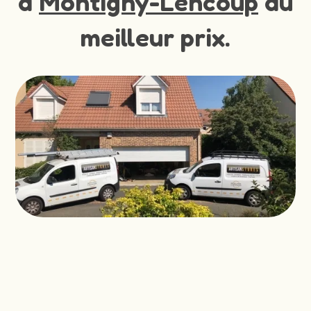
à
Montigny-Lencoup
au
meilleur prix.