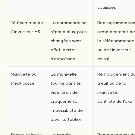
coulisses
Télécommande
La commande ne
Reprogrammation
/ inverseur HS
répond plus, piles
remplacement d
changées sans
la télécommande
effet, pertes
ou de l’inverseur
d’appairage
mural
Manivelle ou
La manivelle
Remplacement d
treuil cassé
tourne dans le
treuil ou de la
vide, bruit de
manivelle,
craquement,
contrôle de l’axe
impossibilité de
lever le tablier
Sangle usée ou
La sangle
Remplacement d