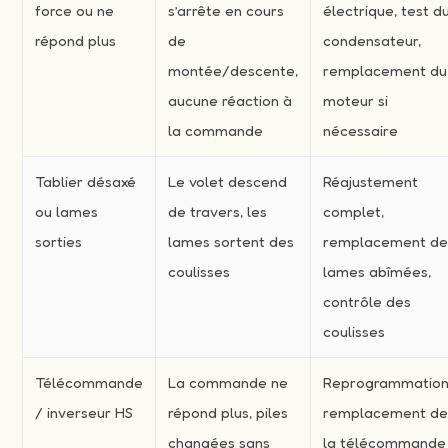
force ou ne
s’arrête en cours
électrique, test d
répond plus
de
condensateur,
montée/descente,
remplacement du
aucune réaction à
moteur si
la commande
nécessaire
Tablier désaxé
Le volet descend
Réajustement
ou lames
de travers, les
complet,
sorties
lames sortent des
remplacement d
coulisses
lames abîmées,
contrôle des
coulisses
Télécommande
La commande ne
Reprogrammation
/ inverseur HS
répond plus, piles
remplacement d
changées sans
la télécommande