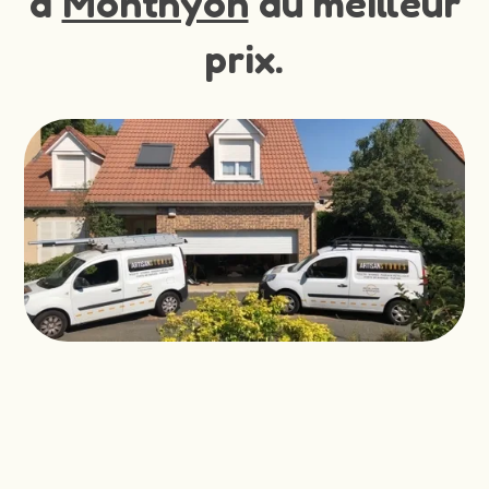
à
Monthyon
au meilleur
prix.