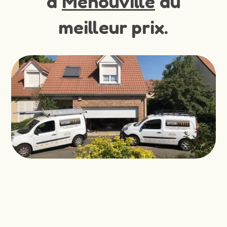
à
Menouville
au
meilleur prix.