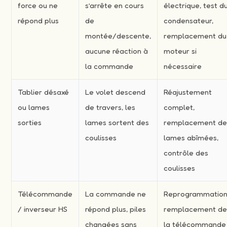
force ou ne
s’arrête en cours
électrique, test d
répond plus
de
condensateur,
montée/descente,
remplacement du
aucune réaction à
moteur si
la commande
nécessaire
Tablier désaxé
Le volet descend
Réajustement
ou lames
de travers, les
complet,
sorties
lames sortent des
remplacement d
coulisses
lames abîmées,
contrôle des
coulisses
Télécommande
La commande ne
Reprogrammation
/ inverseur HS
répond plus, piles
remplacement d
changées sans
la télécommande