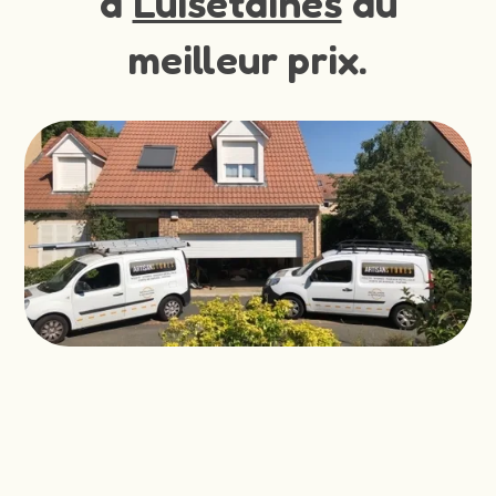
à
Luisetaines
au
meilleur prix.