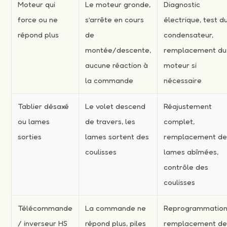
Moteur qui
Le moteur gronde,
Diagnostic
force ou ne
s’arrête en cours
électrique, test d
répond plus
de
condensateur,
montée/descente,
remplacement du
aucune réaction à
moteur si
la commande
nécessaire
Tablier désaxé
Le volet descend
Réajustement
ou lames
de travers, les
complet,
sorties
lames sortent des
remplacement d
coulisses
lames abîmées,
contrôle des
coulisses
Télécommande
La commande ne
Reprogrammation
/ inverseur HS
répond plus, piles
remplacement d