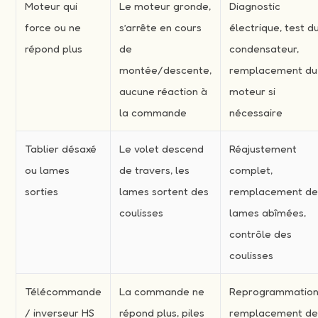
Moteur qui
Le moteur gronde,
Diagnostic
force ou ne
s’arrête en cours
électrique, test d
répond plus
de
condensateur,
montée/descente,
remplacement du
aucune réaction à
moteur si
la commande
nécessaire
Tablier désaxé
Le volet descend
Réajustement
ou lames
de travers, les
complet,
sorties
lames sortent des
remplacement d
coulisses
lames abîmées,
contrôle des
coulisses
Télécommande
La commande ne
Reprogrammation
/ inverseur HS
répond plus, piles
remplacement d