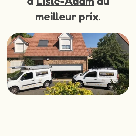
à
Lisle-Adam
au
meilleur prix.