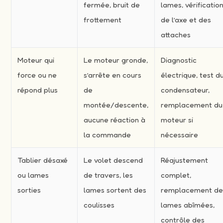
fermée, bruit de
lames, vérificatio
frottement
de l’axe et des
attaches
Moteur qui
Le moteur gronde,
Diagnostic
force ou ne
s’arrête en cours
électrique, test d
répond plus
de
condensateur,
montée/descente,
remplacement du
aucune réaction à
moteur si
la commande
nécessaire
Tablier désaxé
Le volet descend
Réajustement
ou lames
de travers, les
complet,
sorties
lames sortent des
remplacement d
coulisses
lames abîmées,
contrôle des