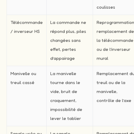
coulisses
Télécommande
La commande ne
Reprogrammation
/ inverseur HS
répond plus, piles
remplacement d
changées sans
la télécommande
effet, pertes
ou de l’inverseur
d’appairage
mural
Manivelle ou
La manivelle
Remplacement d
treuil cassé
tourne dans le
treuil ou de la
vide, bruit de
manivelle,
craquement,
contrôle de l’axe
impossibilité de
lever le tablier
Sangle usée ou
La sangle
Remplacement d