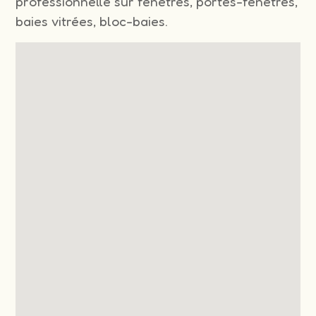
professionnelle sur fenêtres, portes-fenêtres,
baies vitrées, bloc-baies.