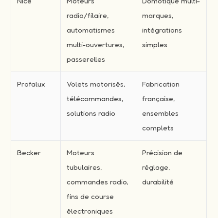
Nice
Moteurs
Domotique multi-
radio/filaire,
marques,
automatismes
intégrations
multi-ouvertures,
simples
passerelles
Profalux
Volets motorisés,
Fabrication
télécommandes,
française,
solutions radio
ensembles
complets
Becker
Moteurs
Précision de
tubulaires,
réglage,
commandes radio,
durabilité
fins de course
électroniques