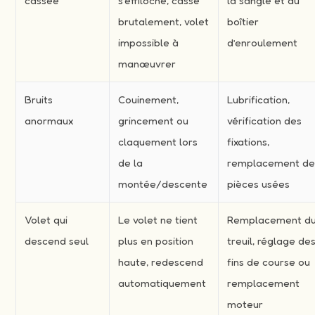
cassée
s’effiloche, casse
la sangle et du
brutalement, volet
boîtier
impossible à
d’enroulement
manœuvrer
Bruits
Couinement,
Lubrification,
anormaux
grincement ou
vérification des
claquement lors
fixations,
de la
remplacement d
montée/descente
pièces usées
Volet qui
Le volet ne tient
Remplacement d
descend seul
plus en position
treuil, réglage de
haute, redescend
fins de course ou
automatiquement
remplacement
moteur