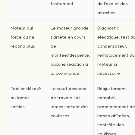
frottement
de l’axe et des
attaches
Moteur qui
Le moteur gronde,
Diagnostic
force ou ne
s’arrête en cours
électrique, test d
répond plus
de
condensateur,
montée/descente,
remplacement du
aucune réaction à
moteur si
la commande
nécessaire
Tablier désaxé
Le volet descend
Réajustement
ou lames
de travers, les
complet,
sorties
lames sortent des
remplacement d
coulisses
lames abîmées,
contrôle des
coulisses