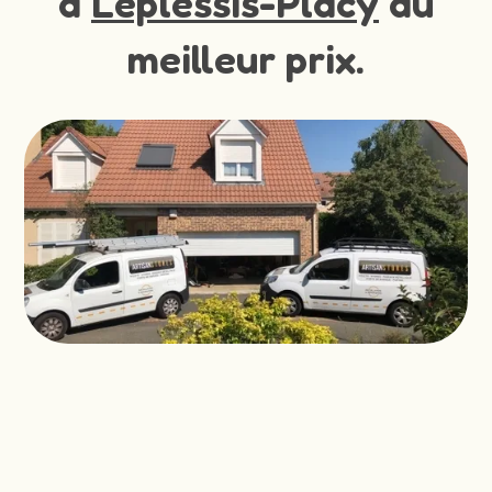
à
Leplessis-Placy
au
meilleur prix.