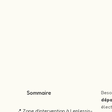
Sommaire
Beso
dépa
élec
📍 Zone d’intervention à Leplessis-