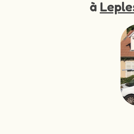
à
Leple