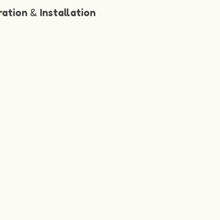
ration
&
Installation