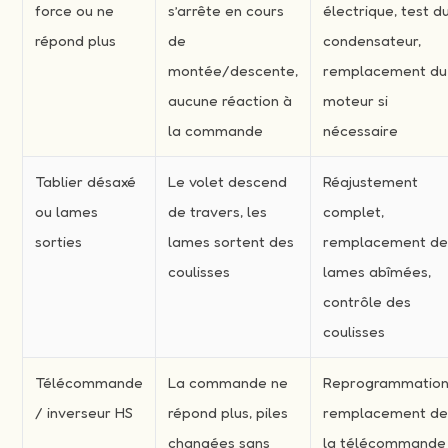
force ou ne
s’arrête en cours
électrique, test d
répond plus
de
condensateur,
montée/descente,
remplacement du
aucune réaction à
moteur si
la commande
nécessaire
Tablier désaxé
Le volet descend
Réajustement
ou lames
de travers, les
complet,
sorties
lames sortent des
remplacement d
coulisses
lames abîmées,
contrôle des
coulisses
Télécommande
La commande ne
Reprogrammation
/ inverseur HS
répond plus, piles
remplacement d
changées sans
la télécommande