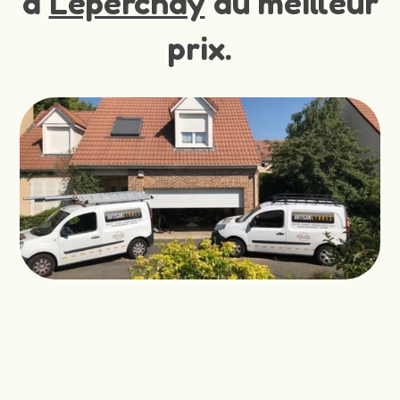
à
Leperchay
au meilleur
prix.