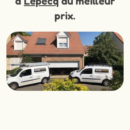
à
Lepecq
au meilleur
prix.