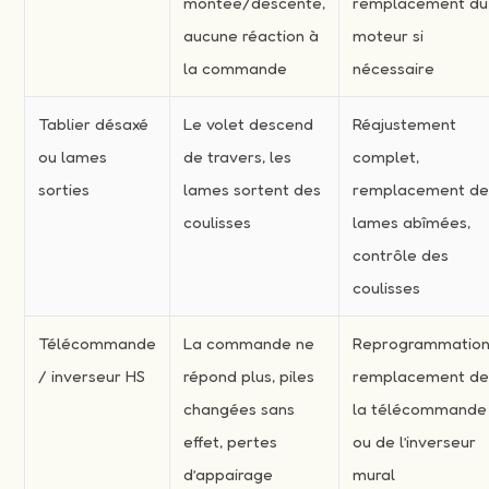
montée/descente,
remplacement du
aucune réaction à
moteur si
la commande
nécessaire
Tablier désaxé
Le volet descend
Réajustement
ou lames
de travers, les
complet,
sorties
lames sortent des
remplacement d
coulisses
lames abîmées,
contrôle des
coulisses
Télécommande
La commande ne
Reprogrammation
/ inverseur HS
répond plus, piles
remplacement d
changées sans
la télécommande
effet, pertes
ou de l’inverseur
d’appairage
mural