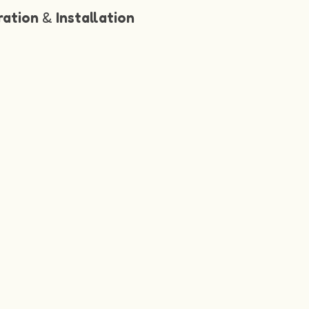
ration
&
Installation