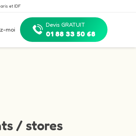
aris et IDF
Devis GRATUIT
z-moi
01 88 33 50 68
ts / stores