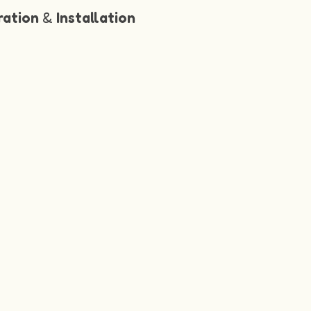
ration
&
Installation