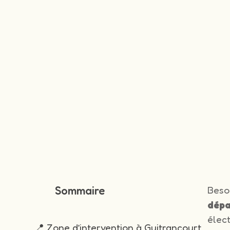
Sommaire
Beso
dépa
élec
📍 Zone d’intervention à Guitrancourt