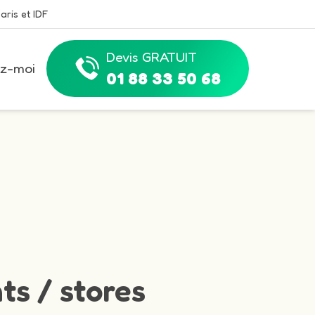
aris et IDF
Devis GRATUIT
z-moi
01 88 33 50 68
ts / stores