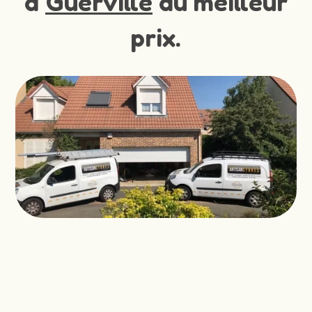
à
Guerville
au meilleur
prix.