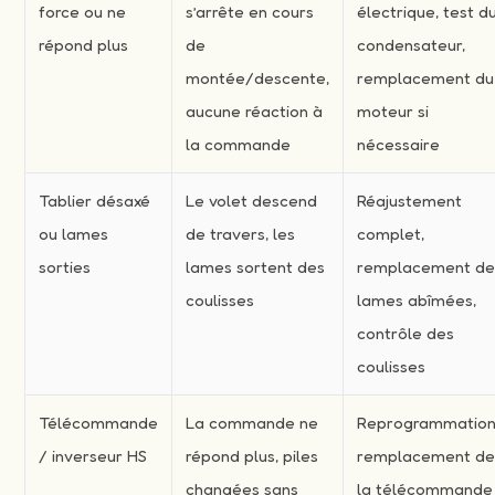
force ou ne
s’arrête en cours
électrique, test d
répond plus
de
condensateur,
montée/descente,
remplacement du
aucune réaction à
moteur si
la commande
nécessaire
Tablier désaxé
Le volet descend
Réajustement
ou lames
de travers, les
complet,
sorties
lames sortent des
remplacement d
coulisses
lames abîmées,
contrôle des
coulisses
Télécommande
La commande ne
Reprogrammation
/ inverseur HS
répond plus, piles
remplacement d
changées sans
la télécommande