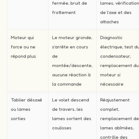
fermée, bruit de
lames, vérificatio
frottement
de l’axe et des
attaches
Moteur qui
Le moteur gronde,
Diagnostic
force ou ne
s’arrête en cours
électrique, test d
répond plus
de
condensateur,
montée/descente,
remplacement du
aucune réaction à
moteur si
la commande
nécessaire
Tablier désaxé
Le volet descend
Réajustement
ou lames
de travers, les
complet,
sorties
lames sortent des
remplacement d
coulisses
lames abîmées,
contrôle des