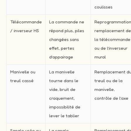
coulisses
Télécommande
La commande ne
Reprogrammation
/ inverseur HS
répond plus, piles
remplacement d
changées sans
la télécommande
effet, pertes
ou de l’inverseur
d’appairage
mural
Manivelle ou
La manivelle
Remplacement d
treuil cassé
tourne dans le
treuil ou de la
vide, bruit de
manivelle,
craquement,
contrôle de l’axe
impossibilité de
lever le tablier
Sangle usée ou
La sangle
Remplacement d