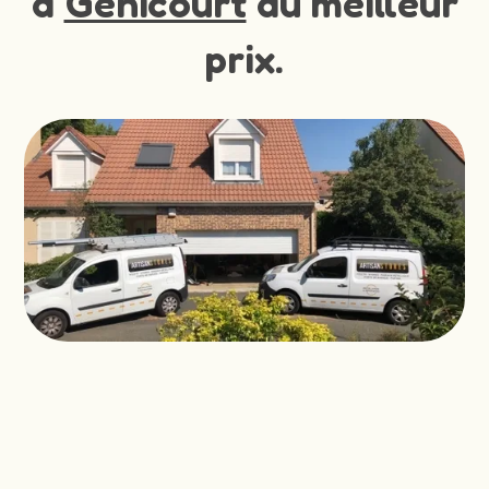
à
Genicourt
au meilleur
prix.