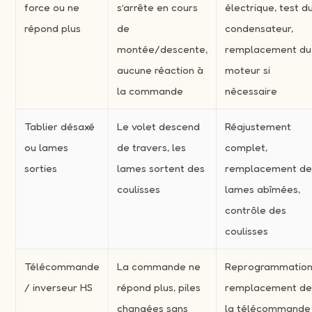
force ou ne
s’arrête en cours
électrique, test d
répond plus
de
condensateur,
montée/descente,
remplacement du
aucune réaction à
moteur si
la commande
nécessaire
Tablier désaxé
Le volet descend
Réajustement
ou lames
de travers, les
complet,
sorties
lames sortent des
remplacement d
coulisses
lames abîmées,
contrôle des
coulisses
Télécommande
La commande ne
Reprogrammation
/ inverseur HS
répond plus, piles
remplacement d
changées sans
la télécommande