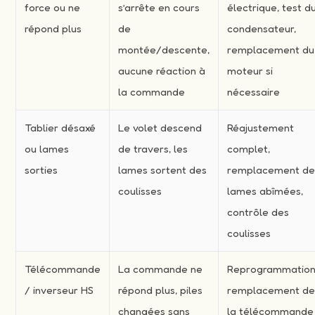
force ou ne
s’arrête en cours
électrique, test d
répond plus
de
condensateur,
montée/descente,
remplacement du
aucune réaction à
moteur si
la commande
nécessaire
Tablier désaxé
Le volet descend
Réajustement
ou lames
de travers, les
complet,
sorties
lames sortent des
remplacement d
coulisses
lames abîmées,
contrôle des
coulisses
Télécommande
La commande ne
Reprogrammation
/ inverseur HS
répond plus, piles
remplacement d
changées sans
la télécommande