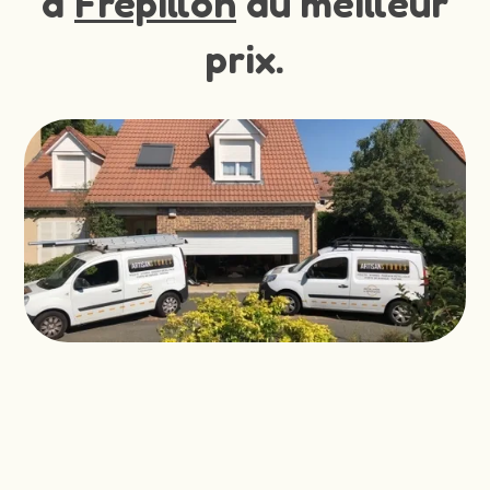
à
Frepillon
au meilleur
prix.