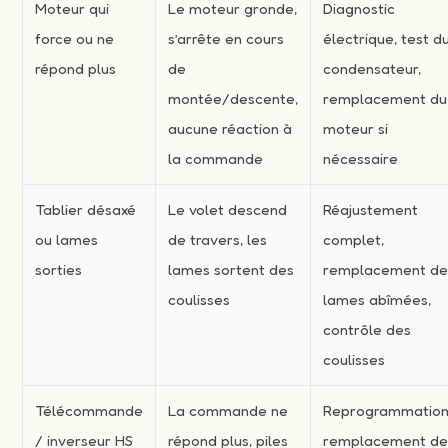
Moteur qui
Le moteur gronde,
Diagnostic
force ou ne
s’arrête en cours
électrique, test d
répond plus
de
condensateur,
montée/descente,
remplacement du
aucune réaction à
moteur si
la commande
nécessaire
Tablier désaxé
Le volet descend
Réajustement
ou lames
de travers, les
complet,
sorties
lames sortent des
remplacement d
coulisses
lames abîmées,
contrôle des
coulisses
Télécommande
La commande ne
Reprogrammation
/ inverseur HS
répond plus, piles
remplacement d