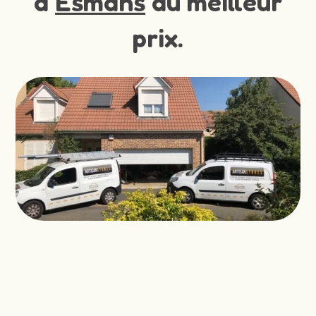
à
Esmans
au meilleur
prix.