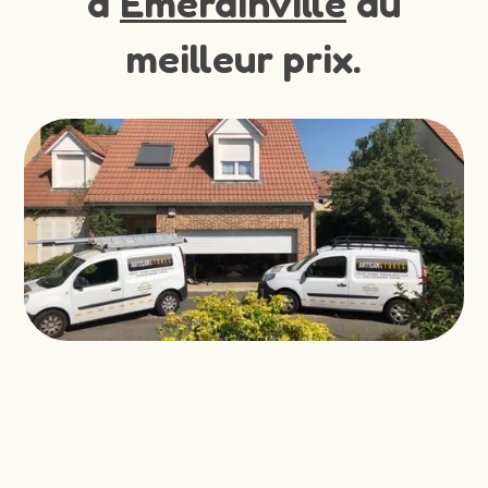
à
Emerainville
au
meilleur prix.