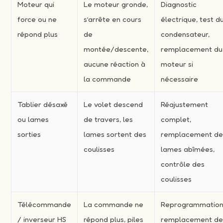
Moteur qui
Le moteur gronde,
Diagnostic
force ou ne
s’arrête en cours
électrique, test d
répond plus
de
condensateur,
montée/descente,
remplacement du
aucune réaction à
moteur si
la commande
nécessaire
Tablier désaxé
Le volet descend
Réajustement
ou lames
de travers, les
complet,
sorties
lames sortent des
remplacement d
coulisses
lames abîmées,
contrôle des
coulisses
Télécommande
La commande ne
Reprogrammation
/ inverseur HS
répond plus, piles
remplacement d