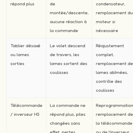
répond plus
de
condensateur,
montée/descente,
remplacement du
aucune réaction à
moteur si
la commande
nécessaire
Tablier désaxé
Le volet descend
Réajustement
ou lames
de travers, les
complet,
sorties
lames sortent des
remplacement d
coulisses
lames abîmées,
contrôle des
coulisses
Télécommande
La commande ne
Reprogrammation
/ inverseur HS
répond plus, piles
remplacement d
changées sans
la télécommande
effet, pertes
ou de l’inverseur