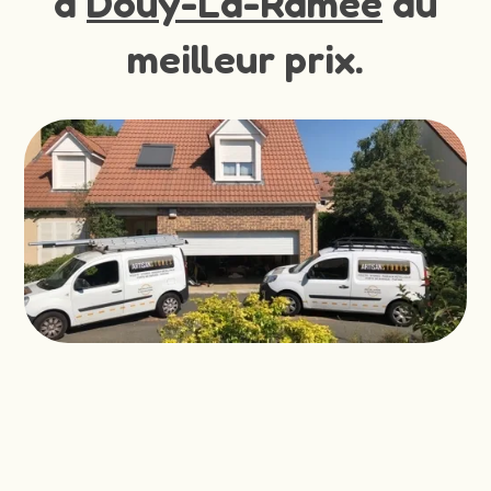
à
Douy-La-Ramee
au
meilleur prix.