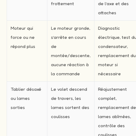
frottement
de l’axe et des
attaches
Moteur qui
Le moteur gronde,
Diagnostic
force ou ne
s’arrête en cours
électrique, test d
répond plus
de
condensateur,
montée/descente,
remplacement du
aucune réaction à
moteur si
la commande
nécessaire
Tablier désaxé
Le volet descend
Réajustement
ou lames
de travers, les
complet,
sorties
lames sortent des
remplacement d
coulisses
lames abîmées,
contrôle des
coulisses