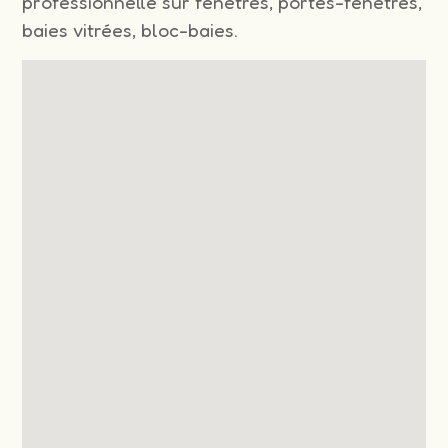
professionnelle sur fenêtres, portes-fenêtres,
baies vitrées, bloc-baies.