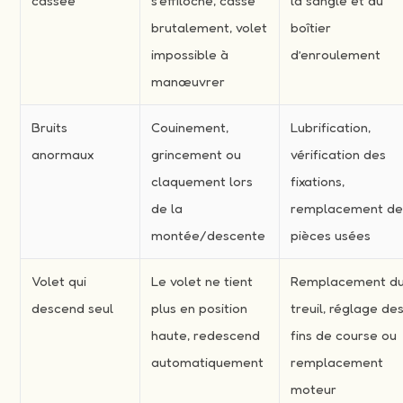
cassée
s’effiloche, casse
la sangle et du
brutalement, volet
boîtier
impossible à
d’enroulement
manœuvrer
Bruits
Couinement,
Lubrification,
anormaux
grincement ou
vérification des
claquement lors
fixations,
de la
remplacement d
montée/descente
pièces usées
Volet qui
Le volet ne tient
Remplacement d
descend seul
plus en position
treuil, réglage de
haute, redescend
fins de course ou
automatiquement
remplacement
moteur