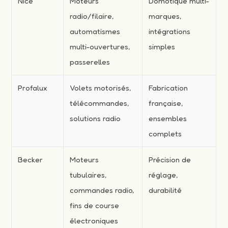
Nice
Moteurs
Domotique multi-
radio/filaire,
marques,
automatismes
intégrations
multi-ouvertures,
simples
passerelles
Profalux
Volets motorisés,
Fabrication
télécommandes,
française,
solutions radio
ensembles
complets
Becker
Moteurs
Précision de
tubulaires,
réglage,
commandes radio,
durabilité
fins de course
électroniques