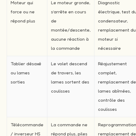
Moteur qui
Le moteur gronde,
Diagnostic
force ou ne
s’arrête en cours
électrique, test d
répond plus
de
condensateur,
montée/descente,
remplacement du
aucune réaction à
moteur si
la commande
nécessaire
Tablier désaxé
Le volet descend
Réajustement
ou lames
de travers, les
complet,
sorties
lames sortent des
remplacement d
coulisses
lames abîmées,
contrôle des
coulisses
Télécommande
La commande ne
Reprogrammation
/ inverseur HS
répond plus, piles
remplacement d