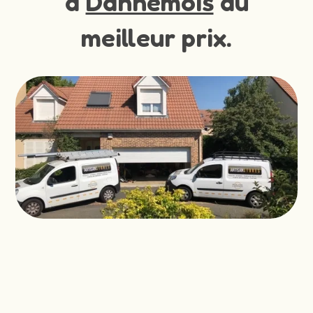
à
Dannemois
au
meilleur prix.