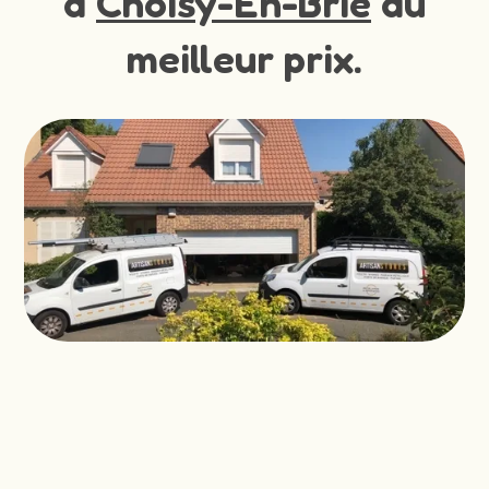
à
Choisy-En-Brie
au
meilleur prix.