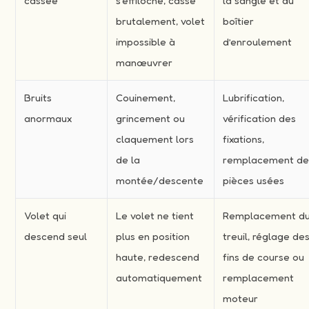
cassée
s’effiloche, casse
la sangle et du
brutalement, volet
boîtier
impossible à
d’enroulement
manœuvrer
Bruits
Couinement,
Lubrification,
anormaux
grincement ou
vérification des
claquement lors
fixations,
de la
remplacement d
montée/descente
pièces usées
Volet qui
Le volet ne tient
Remplacement d
descend seul
plus en position
treuil, réglage de
haute, redescend
fins de course ou
automatiquement
remplacement
moteur