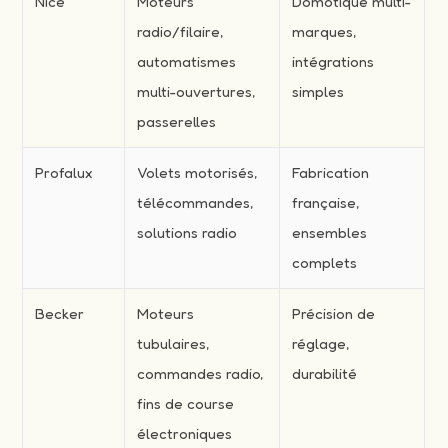
Nice
Moteurs
Domotique multi-
radio/filaire,
marques,
automatismes
intégrations
multi-ouvertures,
simples
passerelles
Profalux
Volets motorisés,
Fabrication
télécommandes,
française,
solutions radio
ensembles
complets
Becker
Moteurs
Précision de
tubulaires,
réglage,
commandes radio,
durabilité
fins de course
électroniques