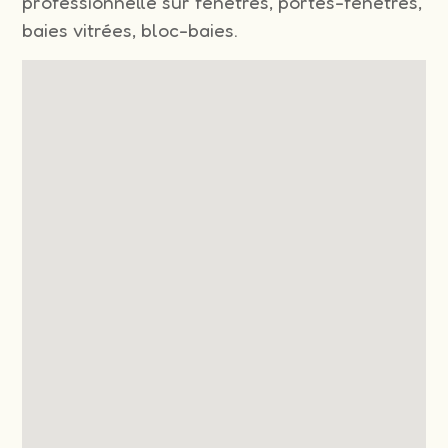
professionnelle sur fenêtres, portes-fenêtres,
baies vitrées, bloc-baies.