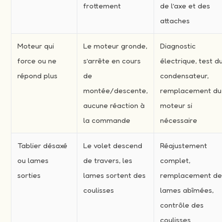
frottement
de l’axe et des
attaches
Moteur qui
Le moteur gronde,
Diagnostic
force ou ne
s’arrête en cours
électrique, test d
répond plus
de
condensateur,
montée/descente,
remplacement du
aucune réaction à
moteur si
la commande
nécessaire
Tablier désaxé
Le volet descend
Réajustement
ou lames
de travers, les
complet,
sorties
lames sortent des
remplacement d
coulisses
lames abîmées,
contrôle des
coulisses