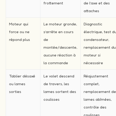
frottement
de l’axe et des
attaches
Moteur qui
Le moteur gronde,
Diagnostic
force ou ne
s’arrête en cours
électrique, test d
répond plus
de
condensateur,
montée/descente,
remplacement du
aucune réaction à
moteur si
la commande
nécessaire
Tablier désaxé
Le volet descend
Réajustement
ou lames
de travers, les
complet,
sorties
lames sortent des
remplacement d
coulisses
lames abîmées,
contrôle des
coulisses