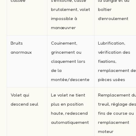
cassée
s’effiloche, casse
la sangle et du
brutalement, volet
boîtier
impossible à
d’enroulement
manœuvrer
Bruits
Couinement,
Lubrification,
anormaux
grincement ou
vérification des
claquement lors
fixations,
de la
remplacement d
montée/descente
pièces usées
Volet qui
Le volet ne tient
Remplacement d
descend seul
plus en position
treuil, réglage de
haute, redescend
fins de course ou
automatiquement
remplacement
moteur