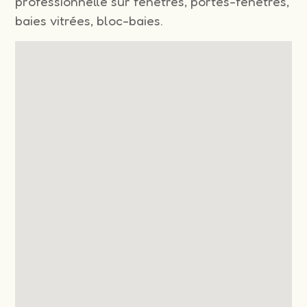
professionnelle sur fenêtres, portes-fenêtres,
baies vitrées, bloc-baies.