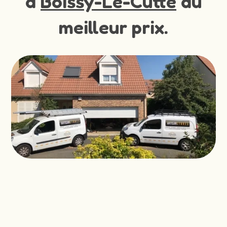
à
Boissy-Le-Cutte
au
meilleur prix.