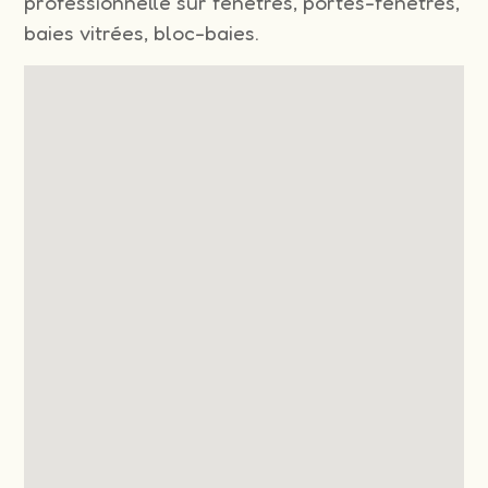
professionnelle sur fenêtres, portes-fenêtres,
baies vitrées, bloc-baies.