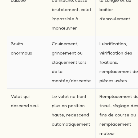
cassée
s’effiloche, casse
la sangle et du
brutalement, volet
boîtier
impossible à
d’enroulement
manœuvrer
Bruits
Couinement,
Lubrification,
anormaux
grincement ou
vérification des
claquement lors
fixations,
de la
remplacement d
montée/descente
pièces usées
Volet qui
Le volet ne tient
Remplacement d
descend seul
plus en position
treuil, réglage de
haute, redescend
fins de course ou
automatiquement
remplacement
moteur