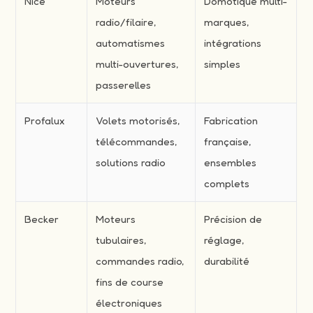
Nice
Moteurs
Domotique multi-
radio/filaire,
marques,
automatismes
intégrations
multi-ouvertures,
simples
passerelles
Profalux
Volets motorisés,
Fabrication
télécommandes,
française,
solutions radio
ensembles
complets
Becker
Moteurs
Précision de
tubulaires,
réglage,
commandes radio,
durabilité
fins de course
électroniques