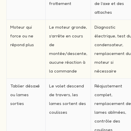
frottement
de l’axe et des
attaches
Moteur qui
Le moteur gronde,
Diagnostic
force ou ne
s’arrête en cours
électrique, test d
répond plus
de
condensateur,
montée/descente,
remplacement du
aucune réaction à
moteur si
la commande
nécessaire
Tablier désaxé
Le volet descend
Réajustement
ou lames
de travers, les
complet,
sorties
lames sortent des
remplacement d
coulisses
lames abîmées,
contrôle des
coulisses