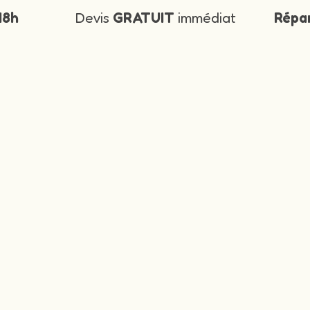
48h
Devis
GRATUIT
immédiat
Répa