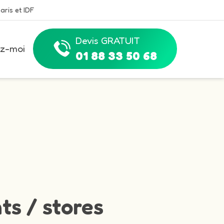
aris et IDF
Devis GRATUIT
z-moi
01 88 33 50 68
ts / stores