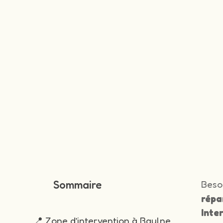
Sommaire
Beso
répa
Inte
📍 Zone d’intervention à Baulne