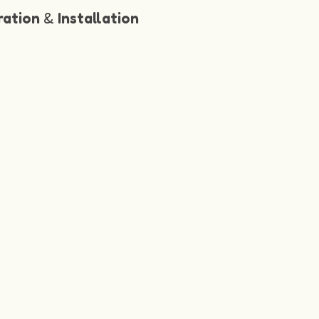
ration
&
Installation