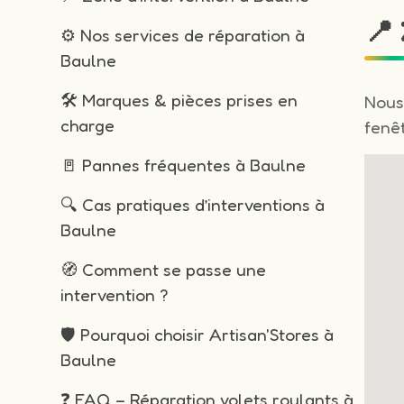
📍
⚙️ Nos services de réparation à
Baulne
🛠️ Marques & pièces prises en
Nous
charge
fenêt
🚪 Pannes fréquentes à Baulne
🔍 Cas pratiques d’interventions à
Baulne
🧭 Comment se passe une
intervention ?
🛡️ Pourquoi choisir Artisan'Stores à
Baulne
❓ FAQ – Réparation volets roulants à