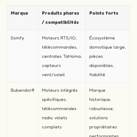
Marque
Produits phares
Points forts
/ compatibilités
Somfy
Moteurs RTS/IO,
Écosystème
télécommandes,
domotique large,
centrales TaHoma,
pièces
capteurs
disponibles,
vent/soleil
fiabilité
Bubendorff
Moteurs intégrés
Marque
spécifiques,
historique,
télécommandes
robustesse,
radio, volets
solutions
complets
propriétaires
performantes