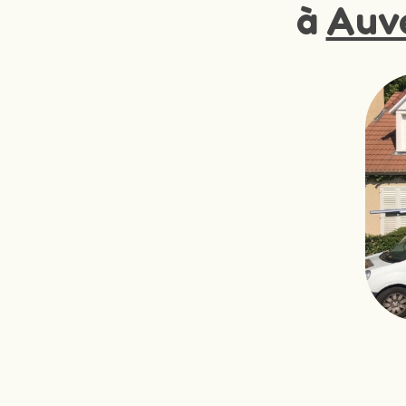
à
Auv