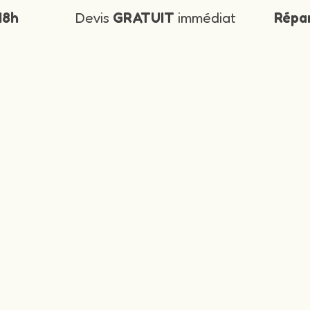
48h
Devis
GRATUIT
immédiat
Répa