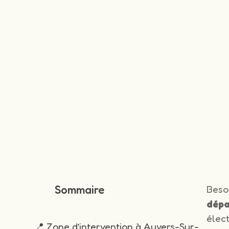
Sommaire
Beso
dépa
élec
📍 Zone d’intervention à Auvers-Sur-