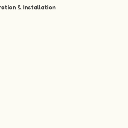
ration
&
Installation