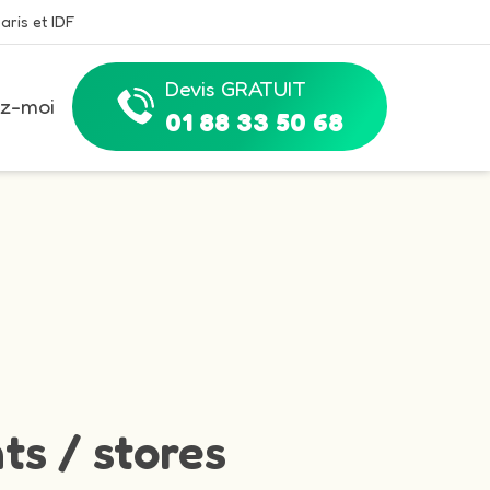
aris et IDF
Devis GRATUIT
z-moi
01 88 33 50 68
ts / stores