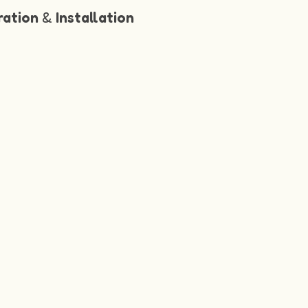
ration
&
Installation