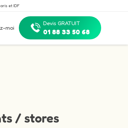
aris et IDF
Devis GRATUIT
z-moi
01 88 33 50 68
ts / stores