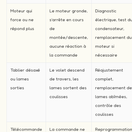
Moteur qui
Le moteur gronde,
Diagnostic
force ou ne
s’arrête en cours
électrique, test d
répond plus
de
condensateur,
montée/descente,
remplacement du
aucune réaction à
moteur si
la commande
nécessaire
Tablier désaxé
Le volet descend
Réajustement
ou lames
de travers, les
complet,
sorties
lames sortent des
remplacement d
coulisses
lames abîmées,
contrôle des
coulisses
Télécommande
La commande ne
Reprogrammation