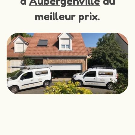
à
Aubergenville
au
meilleur prix.